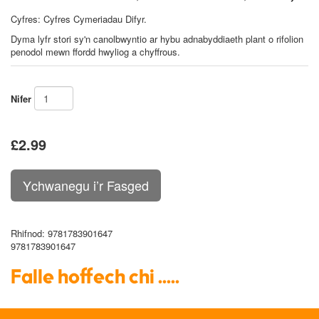
Cyfres: Cyfres Cymeriadau Difyr.
Dyma lyfr stori sy'n canolbwyntio ar hybu adnabyddiaeth plant o rifolion
penodol mewn ffordd hwyliog a chyffrous.
Nifer
£2.99
Rhifnod
: 9781783901647
9781783901647
Falle hoffech chi .....