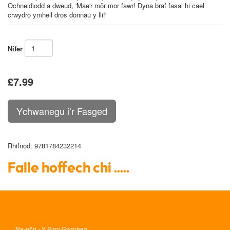
Ochneidiodd a dweud, 'Mae'r môr mor fawr! Dyna braf fasai hi cael
crwydro ymhell dros donnau y lli!'
Nifer
£7.99
Rhifnod
: 9781784232214
Falle hoffech chi .....
Na-nôg - Y Siop Gymraeg