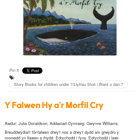
Pin It
Story Books for children under 7/Llyfrau Stori i Blant o dan 7
Y Falwen Hy a'r Morfil Cry
Awdur:
Julia Donaldson; Addasiad Cymraeg: Gwynne Williams.
Breuddwydiai'r fôr-falwen drwy'r nos a drwy'r dydd am grwydro y
moroedd yn llawen a rhydd. Edrychodd i fyny. Edrychodd i lawr.