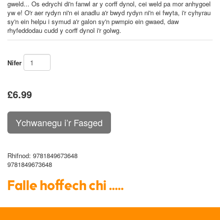
gweld... Os edrychi di'n fanwl ar y corff dynol, cei weld pa mor anhygoel
yw e! O'r aer rydyn ni'n ei anadlu a'r bwyd rydyn ni'n ei fwyta, i'r cyhyrau
sy'n ein helpu i symud a'r galon sy'n pwmpio ein gwaed, daw
rhyfeddodau cudd y corff dynol i'r golwg.
Nifer
£6.99
Rhifnod
: 9781849673648
9781849673648
Falle hoffech chi .....