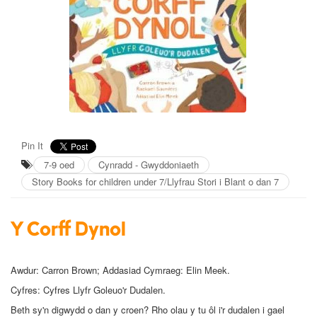
Pin It
7-9 oed
Cynradd - Gwyddoniaeth
Story Books for children under 7/Llyfrau Stori i Blant o dan 7
Y Corff Dynol
Awdur: Carron Brown; Addasiad Cymraeg: Elin Meek.
Cyfres: Cyfres Llyfr Goleuo'r Dudalen.
Beth sy'n digwydd o dan y croen? Rho olau y tu ôl i'r dudalen i gael