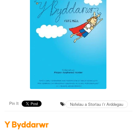
Pin It
Nofelau a Storïau i’r Arddegau
Y Byddarwr