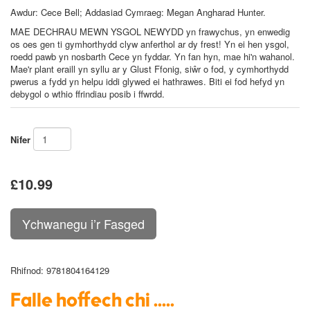
Awdur:
Cece Bell; Addasiad Cymraeg: Megan Angharad Hunter.
MAE DECHRAU MEWN YSGOL NEWYDD yn frawychus, yn enwedig
os oes gen ti gymhorthydd clyw anferthol ar dy frest! Yn ei hen ysgol,
roedd pawb yn nosbarth Cece yn fyddar. Yn fan hyn, mae hi'n wahanol.
Mae'r plant eraill yn syllu ar y Glust Ffonig, siŵr o fod, y cymhorthydd
pwerus a fydd yn helpu iddi glywed ei hathrawes. Biti ei fod hefyd yn
debygol o wthio ffrindiau posib i ffwrdd.
Nifer
£10.99
Rhifnod
: 9781804164129
Falle hoffech chi .....