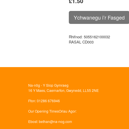
£1.50
Rhifnod
: 5055162100032
RASAL CD003
Na-nôg - Y Siop Gymraeg
16 Y Maes, Caernarfon, Gwynedd, LL55 2NE
Ffon
: 01286 676946
Our Opening Times
Oriau Agor:
Ebost
:
bethan@na-nog.com