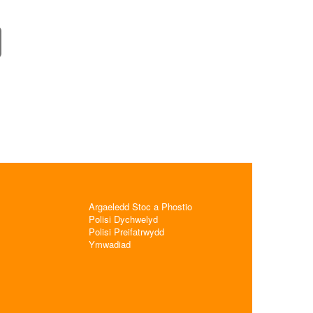
Argaeledd Stoc a Phostio
Polisi Dychwelyd
Polisi Preifatrwydd
Ymwadiad