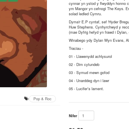
cynnar yn ystod y flwyddyn honno cy
ym Mangor yn cefnogi The Keys. Er
solad ledled Cymru.
Dyma'r E.P cyntaf, sef 'Hyder Bregus
Huw Stephens. Cynhyrchwyd y recor
(mae Dyfrig hefyd yn frawd i Dylan,
Winabego ydy Dylan Wyn Evans, Ale
Traciau -
01 - Llawenydd achlysurol
02 - Dim cytundeb
03 - Symud mewn gofod
04 - Unarddeg dyn i lawr
05 - Lucifer’s lament.
Pop & Roc
Nifer