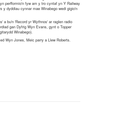
n perfformio'n fyw am y tro cyntaf yn Y Railway
s y dyddiau cynnar mae Winabego wedi gigio'n
' a bu'n 'Record yr Wythnos' ar raglen radio
diad gan Dyfrig Wyn Evans, gynt o Topper
 gitarydd Winabego).
d Wyn Jones, Meic parry a Llew Roberts.