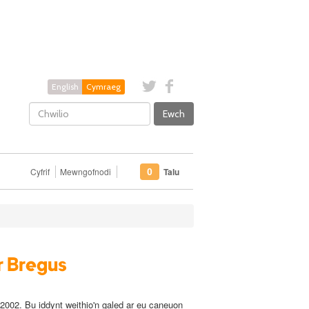
English
Cymraeg
Ewch
Cyfrif
Mewngofnodi
Talu
0
 Bregus
002. Bu iddynt weithio'n galed ar eu caneuon