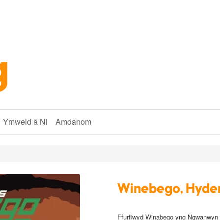
Ymweld â Ni
Amdanom
Winebego, Hyder
Ffurfiwyd Winabego yng Ngwanwyn 2