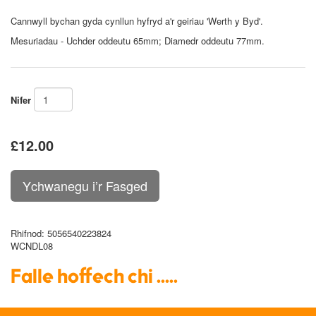
Cannwyll bychan gyda cynllun hyfryd a'r geiriau '
Werth y Byd
'.
Mesuriadau - Uchder oddeutu 65mm; Diamedr oddeutu 77mm.
Nifer
£12.00
Rhifnod
: 5056540223824
WCNDL08
Falle hoffech chi .....