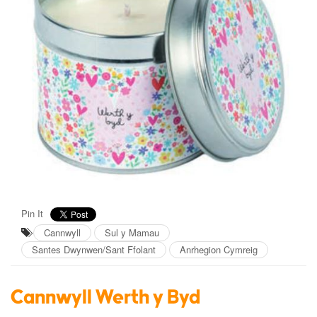
Pin It
Cannwyll
Sul y Mamau
Santes Dwynwen/Sant Ffolant
Anrhegion Cymreig
Cannwyll Werth y Byd