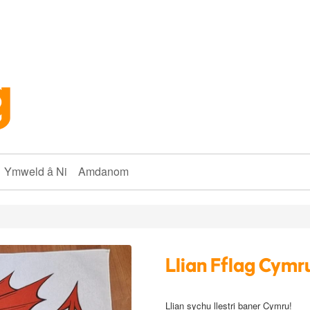
Ymweld â Ni
Amdanom
Llian Fflag Cymr
Llian sychu llestri baner Cymru!