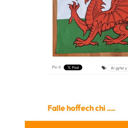
Pin It
Ar gyfer y
Falle hoffech chi .....