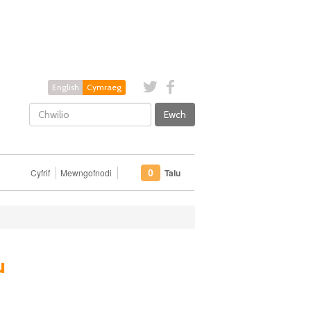
English
Cymraeg
Ewch
Cyfrif
Mewngofnodi
Talu
0
u