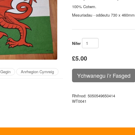
100% Cotwm.
Mesuriadau - oddeutu 730 x 460mm
Nifer
£5.00
 Gegin
Anrhegion Cymreig
Rhifnod
: 5050549650414
WT0041