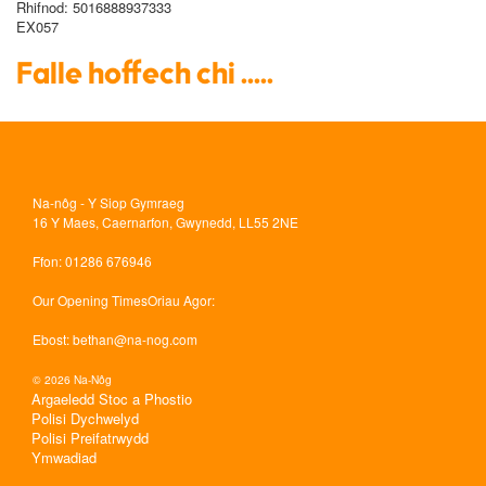
Rhifnod
: 5016888937333
EX057
Falle hoffech chi .....
Na-nôg - Y Siop Gymraeg
16 Y Maes, Caernarfon, Gwynedd, LL55 2NE
Ffon
: 01286 676946
Our Opening Times
Oriau Agor:
Ebost
:
bethan@na-nog.com
© 2026 Na-Nôg
Argaeledd Stoc a Phostio
Polisi Dychwelyd
Polisi Preifatrwydd
Ymwadiad