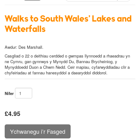
Walks to South Wales' Lakes and
Waterfalls
Awdur:
Des Marshall
.
C
asgliad o 22 o deithiau cerdded o gwmpas llynnoedd a rhaeadrau yn
ne Cymru, gan gynnwys y Mynydd Du, Bannau Brycheiniog, y
Mynyddoedd Duon a Chwm Nedd. Ceir mapiau, cyfarwyddiadau clir a
chyfeiriadau at fannau hanesyddol a daearyddol diddorol.
Nifer
£4.95