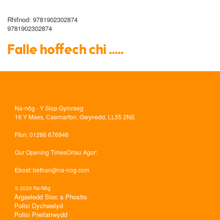
Rhifnod
: 9781902302874
9781902302874
Falle hoffech chi .....
Na-nôg - Y Siop Gymraeg
16 Y Maes, Caernarfon, Gwynedd, LL55 2NE
Ffon
: 01286 676946
Our Opening Times
Oriau Agor:
Ebost
:
bethan@na-nog.com
© 2026 Na-Nôg
Argaeledd Stoc a Phostio
Polisi Dychwelyd
Polisi Preifatrwydd