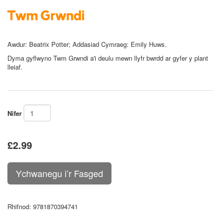
Twm Grwndi
Awdur:
Beatrix Potter; Addasiad Cymraeg: Emily Huws.
Dyma gyflwyno Twm Grwndi a'i deulu mewn llyfr bwrdd ar gyfer y plant
lleiaf.
Nifer
£2.99
Rhifnod
: 9781870394741