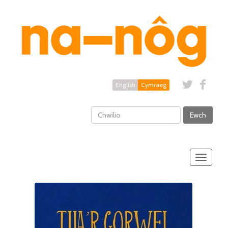
English
Cymraeg
Ewch
Toggle
navigatio