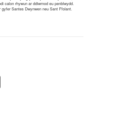
codi calon rhywun ar ddiwrnod eu penblwydd.
r gyfer Santes Dwynwen neu Sant Ffolant.
.