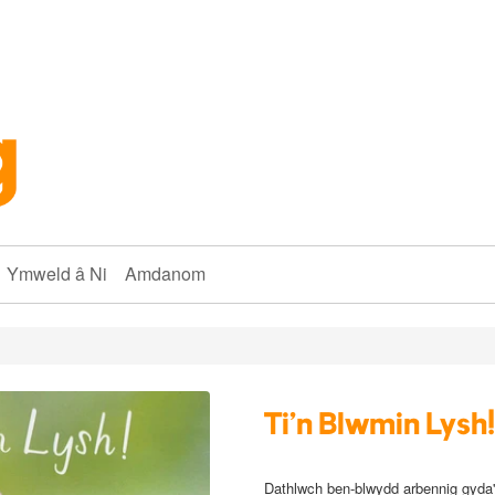
Ymweld â Ni
Amdanom
Ti'n Blwmin Lysh!
D
athlwch ben-blwydd arbennig gyda'