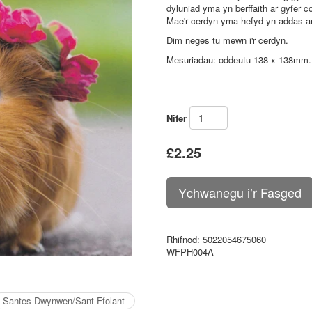
dyluniad yma yn berffaith ar gyfer 
Mae'r cerdyn yma hefyd yn addas a
Dim neges tu mewn i'r cerdyn.
M
esuriadau: oddeutu 138 x 138mm
Nifer
£2.25
Rhifnod
: 5022054675060
WFPH004A
Santes Dwynwen/Sant Ffolant