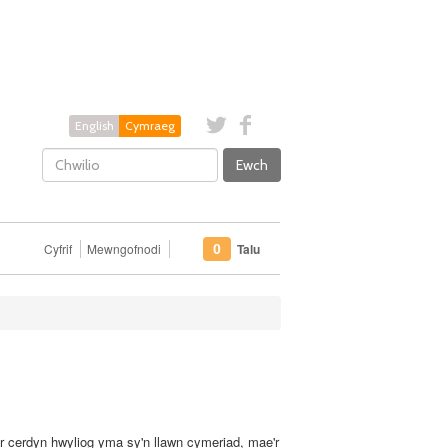
English
Cymraeg
Ewch
Cyfrif
Mewngofnodi
Talu
0
r cerdyn hwyliog yma sy'n llawn cymeriad, mae'r