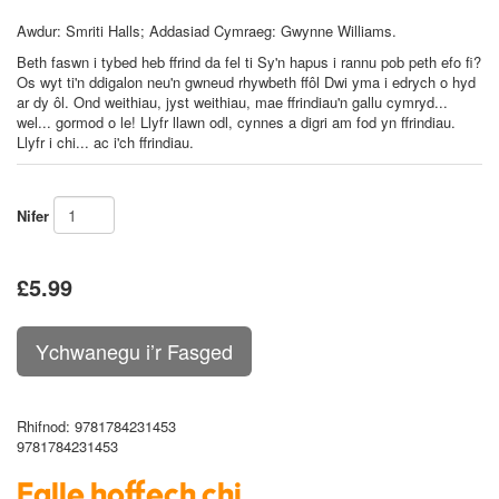
Awdur: Smriti Halls; Addasiad Cymraeg: Gwynne Williams.
Beth faswn i tybed heb ffrind da fel ti Sy'n hapus i rannu pob peth efo fi?
Os wyt ti'n ddigalon neu'n gwneud rhywbeth ffôl Dwi yma i edrych o hyd
ar dy ôl. Ond weithiau, jyst weithiau, mae ffrindiau'n gallu cymryd...
wel... gormod o le! Llyfr llawn odl, cynnes a digri am fod yn ffrindiau.
Llyfr i chi... ac i'ch ffrindiau.
Nifer
£5.99
Rhifnod
: 9781784231453
9781784231453
Falle hoffech chi .....