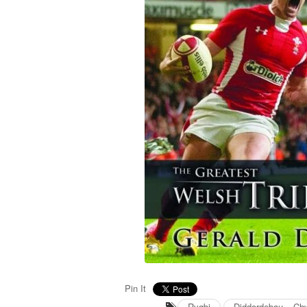
Pin It
Rygbi
Diddordebau – Ch