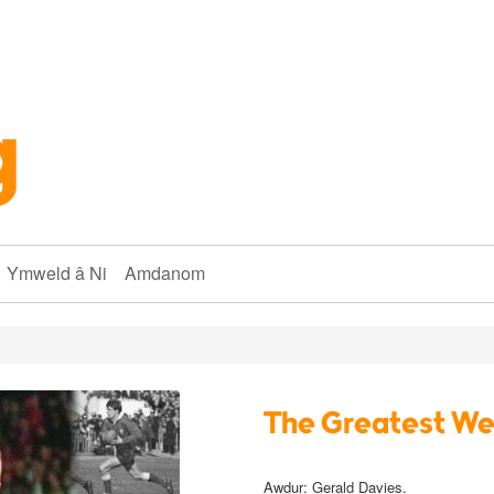
Ymweld â Ni
Amdanom
The Greatest Wel
Awdur:
Gerald Davies
.