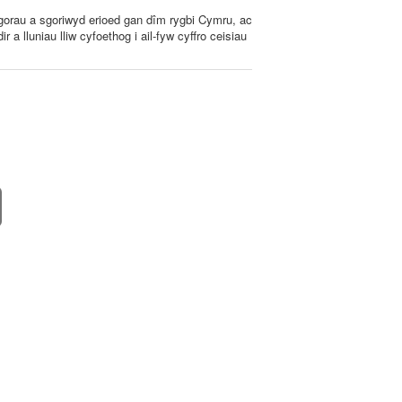
 gorau a sgoriwyd erioed gan dîm rygbi Cymru, ac
a lluniau lliw cyfoethog i ail-fyw cyffro ceisiau