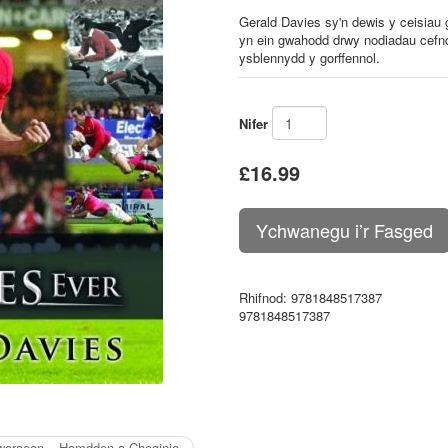
Gerald Davies sy'n dewis y ceisiau
yn ein gwahodd drwy nodiadau cefndir 
ysblennydd y gorffennol.
Nifer
£16.99
Rhifnod
: 9781848517387
9781848517387
waraeon – Hamdden a Choginio