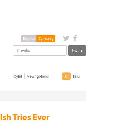
English
Cymraeg
Ewch
Cyfrif
Mewngofnodi
Talu
0
sh Tries Ever