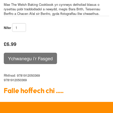
Mae
The Welsh Baking Cookbook
yn cynnwys detholiad blasus o
ryseitiau pobi traddodiadol a newydd, megis Bara Brith, Teisennau
Berffro a Chacen Afal sir Benfro, gyda ffotograffau lliw chwaethus.
Nifer
£6.99
Rhifnod
: 9781912050369
9781912050369
Falle hoffech chi .....