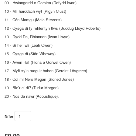
09 - Hwiangerdd o Gorsica (Dafydd Iwan)
10 - Mil harddach wyt (Pigyn Clust)
11 - Cân Mamgu (Meic Stevens)
12 - Cysga di fy mhlentyn tlws (Buddug Lloyd Roberts)
13 - Dydd Da, Rhiannon (Iwan Llwyd)
14 - Si hei lwli (Leah Owen)
15 - Cysga di (Siân Wheway)
16 - Awen Haf (Fiona a Gorwel Owen)
17 - Myfi sy’n magu’r baban (Geraint Lövgreen)
18 - Coi mi Nero Megan (Sioned Jones)
19 - Ble’r ei di? (Tudur Morgan)
20 - Nos da nawr (Acoustique).
Nifer
£9.99