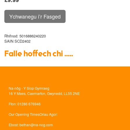
Rhifnod
: 5016886240220
SAIN SCD2402
Falle hoffech chi .....
Na-nôg - Y Siop Gymraeg
16 Y Maes, Caernarfon, Gwynedd, LL55 2NE
Ffon
: 01286 676946
Our Opening Times
Oriau Agor:
Ebost
:
bethan@na-nog.com