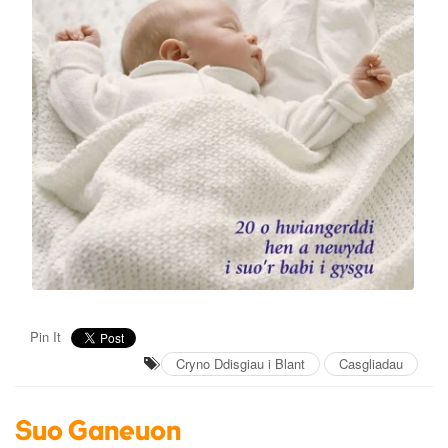
Pin It
Cryno Ddisgiau i Blant
Casgliadau
Suo Ganeuon