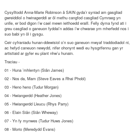
Cysylltodd Anna-Marie Robinson â SAIN gyda’r syniad am gasgliad
gwreiddiol o hwinagerddi ar ôl methu cangfod casgliad Cymraeg yn
unlle, er bod digon i’w cael mewn ieithoedd eraill. Felly dyma fynd ati i
greu casgliad o ganeuon fyddai’n addas i’w chwarae ym mherfedd nos i
suo babi yn ôl i gysgu.
Ceir cyfraniadu hunan-ddewisiol o’n suo ganeuon mwyaf traddodiadol ni,
ac hefyd caneuon newydd, nifer ohonynt wedi eu hysgrifennu gan yr
artistiaid ar gyfer eu plant nhw’u hunain.
Traciau -
01 - Huna ’mhlentyn (Siân James)
02 - Nos da, Mam (Steve Eaves a Rhai Phobl)
03 - Heno heno (Tudur Morgan)
04 - Hwiangerdd (Heather Jones)
05 - Hwiangerdd Lleucu (Rhys Parry)
06 - Elain Siân (Siân Wheway)
07 - Yn fy mynwes (Tudur Huws Jones)
08 - Morio (Meredydd Evans)