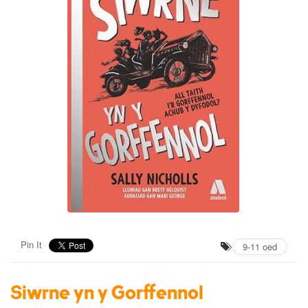
Pin It
9-11 oed
Siwrne yn y Gorffennol