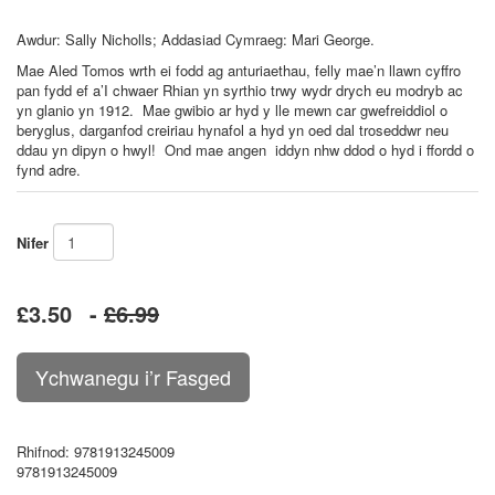
Awdur: Sally Nicholls; Addasiad Cymraeg: Mari George.
Mae Aled Tomos wrth ei fodd ag anturiaethau, felly mae’n llawn cyffro
pan fydd ef a’I chwaer Rhian yn syrthio trwy wydr drych eu modryb ac
yn glanio yn 1912. Mae gwibio ar hyd y lle mewn car gwefreiddiol o
beryglus, darganfod creiriau hynafol a hyd yn oed dal troseddwr neu
ddau yn dipyn o hwyl! Ond mae angen iddyn nhw ddod o hyd i ffordd o
fynd adre.
Nifer
£3.50
-
£6.99
Rhifnod
: 9781913245009
9781913245009