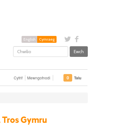
English
Cymraeg
Ewch
Cyfrif
Mewngofnodi
Talu
0
, Tros Gymru