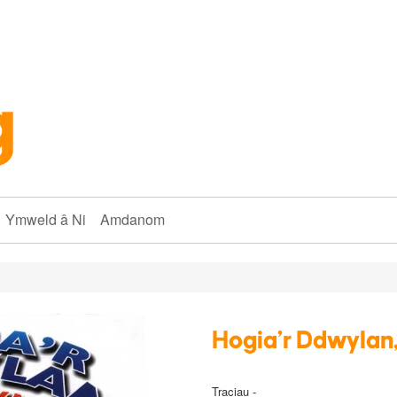
Ymweld â Ni
Amdanom
Hogia'r Ddwylan
Traciau -