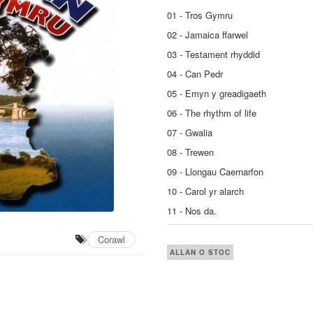
01 - Tros Gymru
02 - Jamaica ffarwel
03 - Testament rhyddid
04 - Can Pedr
05 - Emyn y greadigaeth
06 - The rhythm of
life
07 - Gwalia
08 - Trewen
09 - Llongau Caernarfon
10 - Carol yr alarch
11 - Nos da.
Corawl
ALLAN O STOC