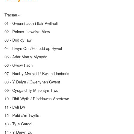
Traciau -
01 - Gwenni aeth i ffair Pwllheli
02 - Polcas Llewelyn Alaw
03 - Dod dy law
04 - Llwyn Onn/Hoffedd ap Hywel
05 - Adar Man y Mynydd
06 - Gwcw Fach
07 - Nant y Mynydd / Bwlch Llanberis
08 - Y Delyn / Gwenynen Gwent
09 - Cysga di fy Mhlentyn Tlws
10 - Rhif Wyth / Pibddawns Abertawe
11 - Lwli Lw
12 - Paid a'm Twyllo
13 - Ty a Gardd
14 - Y Deryn Du