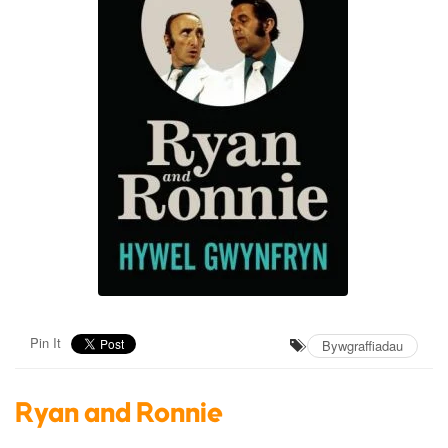
Pin It
Bywgraffiadau
Ryan and Ronnie