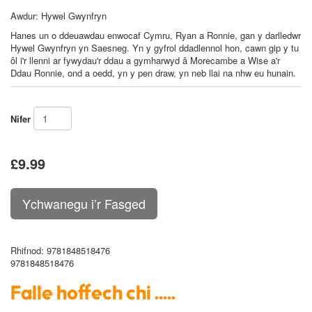
Awdur:
Hywel Gwynfryn
Hanes un o ddeuawdau enwocaf Cymru, Ryan a Ronnie, gan y darlledwr
Hywel Gwynfryn yn Saesneg. Yn y gyfrol ddadlennol hon, cawn gip y tu
ôl i'r llenni ar fywydau'r ddau a gymharwyd â Morecambe a Wise a'r
Ddau Ronnie, ond a oedd, yn y pen draw, yn neb llai na nhw eu hunain.
Nifer
£9.99
Rhifnod
: 9781848518476
9781848518476
Falle hoffech chi .....