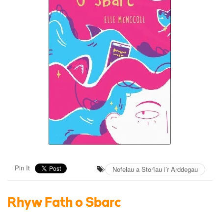
Pin It
Nofelau a Storïau i’r Arddegau
Rhyw Fath o Sbarc