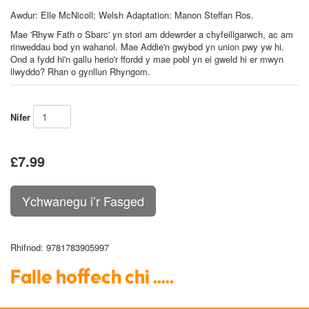
Awdur:
Elle McNicoll; Welsh Adaptation: Manon Steffan Ros.
Mae 'Rhyw Fath o Sbarc' yn stori am ddewrder a chyfeillgarwch, ac am
rinweddau bod yn wahanol. Mae Addie'n gwybod yn union pwy yw hi.
Ond a fydd hi'n gallu herio'r ffordd y mae pobl yn ei gweld hi er mwyn
llwyddo? Rhan o gynllun Rhyngom.
Nifer
£7.99
Rhifnod
: 9781783905997
Falle hoffech chi .....