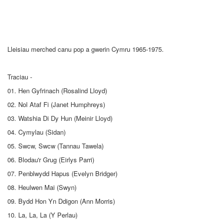
Lleisiau merched canu pop a gwerin Cymru 1965-1975.
Traciau -
01. Hen Gyfrinach (Rosalind Lloyd)
02. Nol Ataf Fi (Janet Humphreys)
03. Watshia Di Dy Hun (Meinir Lloyd)
04. Cymylau (Sidan)
05. Swcw, Swcw (Tannau Tawela)
06. Blodau'r Grug (Eirlys Parri)
07. Penblwydd Hapus (Evelyn Bridger)
08. Heulwen Mai (Swyn)
09. Bydd Hon Yn Ddigon (Ann Morris)
10. La, La, La (Y Perlau)