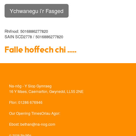
Rhifnod
: 5016886277820
SAIN SCD2778 / 5016886277820
Falle hoffech chi .....
Na-nôg - Y Siop Gymraeg
16 Y Maes, Caernarfon, Gwynedd, LL55 2NE
Ffon
: 01286 676946
Our Opening Times
Oriau Agor:
Ebost
:
bethan@na-nog.com
© 2026 Na-Nôg