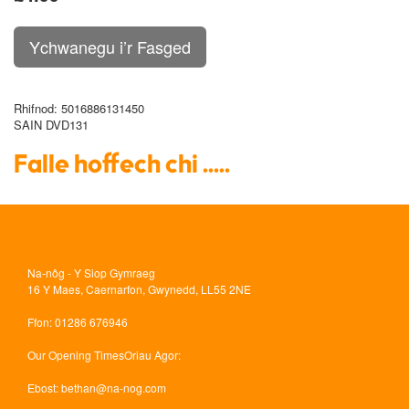
Rhifnod
: 5016886131450
SAIN DVD131
Falle hoffech chi .....
Na-nôg - Y Siop Gymraeg
16 Y Maes, Caernarfon, Gwynedd, LL55 2NE
Ffon
: 01286 676946
Our Opening Times
Oriau Agor:
Ebost
:
bethan@na-nog.com