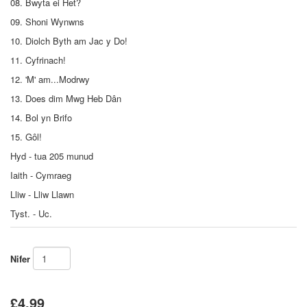
08. Bwyta ei Het?
09. Shoni Wynwns
10. Diolch Byth am Jac y Do!
11. Cyfrinach!
12. 'M' am...Modrwy
13. Does dim Mwg Heb Dân
14. Bol yn Brifo
15. Gôl!
Hyd - tua 205 munud
Iaith - Cymraeg
Lliw - Lliw Llawn
Tyst. - Uc.
Nifer
£4.99