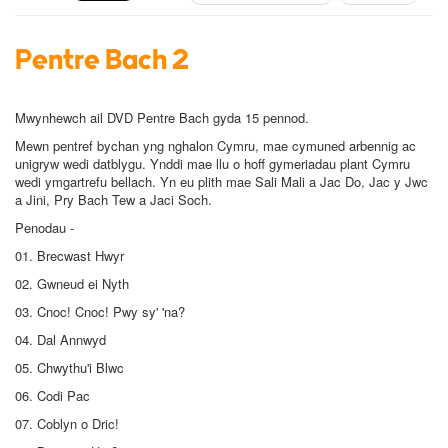
Pentre Bach 2
Mwynhewch ail DVD Pentre Bach gyda 15 pennod.
Mewn pentref bychan yng nghalon Cymru, mae cymuned arbennig ac
unigryw wedi datblygu. Ynddi mae llu o hoff gymeriadau plant Cymru
wedi ymgartrefu bellach. Yn eu plith mae Sali Mali a Jac Do, Jac y Jwc
a Jini, Pry Bach Tew a Jaci Soch.
Penodau -
01. Brecwast Hwyr
02. Gwneud ei Nyth
03. Cnoc! Cnoc! Pwy sy' 'na?
04. Dal Annwyd
05. Chwythu'i Blwc
06. Codi Pac
07. Coblyn o Dric!