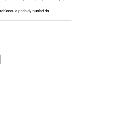
.
archiadau a phob dymuniad da
.