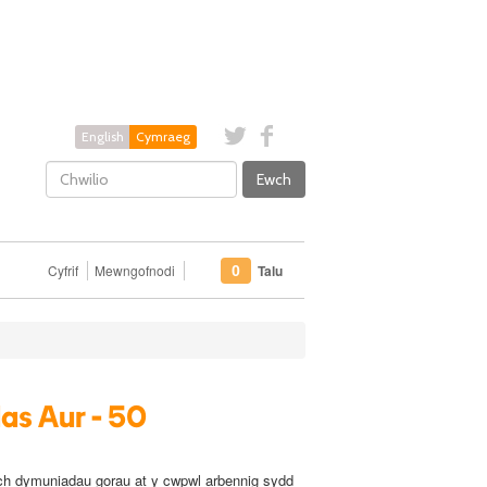
English
Cymraeg
Ewch
Cyfrif
Mewngofnodi
Talu
0
as Aur - 50
ch dymuniadau gorau at y cwpwl arbennig sydd