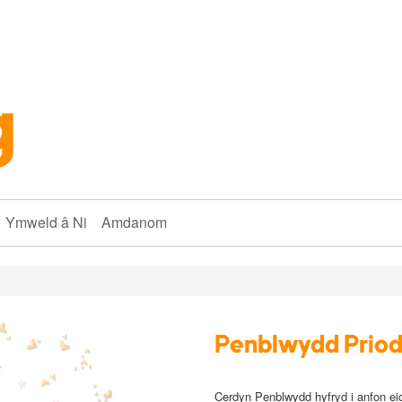
Ymweld â Ni
Amdanom
Penblwydd Priod
Cerdyn Penblwydd hyfryd i anfon ei