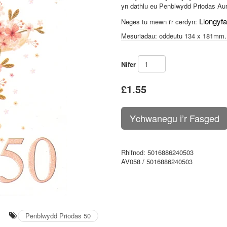
yn dathlu eu Penblwydd Priodas Aur
Llongyf
Neges tu mewn i'r cerdyn:
Mesuriadau: oddeutu 134 x 181mm.
Nifer
£1.55
Rhifnod
: 5016886240503
AV058 / 5016886240503
Penblwydd Priodas 50