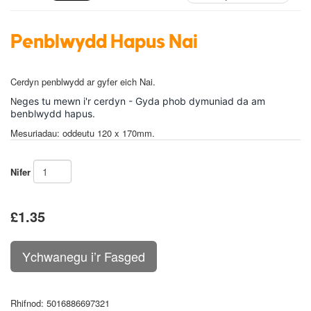
Penblwydd Hapus Nai
Cerdyn penblwydd ar gyfer eich Nai.
N
eges tu mewn i'r cerdyn - Gyda phob dymuniad da am
benblwydd hapus.
Mesuriadau: oddeutu 120 x 170mm.
Nifer
£1.35
Rhifnod
: 5016886697321