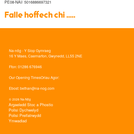
PE08-NAI/ 5016886697321
Falle hoffech chi .....
Na-nôg - Y Siop Gymraeg
16 Y Maes, Caernarfon, Gwynedd, LL55 2NE
Ffon
: 01286 676946
Our Opening Times
Oriau Agor:
Ebost
:
bethan@na-nog.com
© 2026 Na-Nôg
Argaeledd Stoc a Phostio
Polisi Dychwelyd
Polisi Preifatrwydd
Ymwadiad