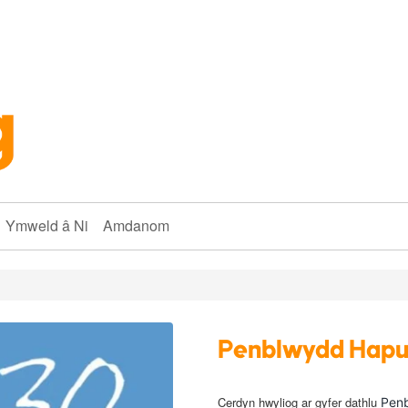
Ymweld â Ni
Amdanom
Penblwydd Hapu
Cerdyn hwyliog ar gyfer dathlu
Pen