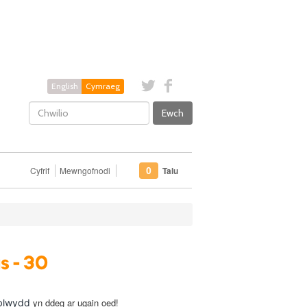
English
Cymraeg
Ewch
Cyfrif
Mewngofnodi
Talu
0
s - 30
yn ddeg ar ugain oed!
blwydd