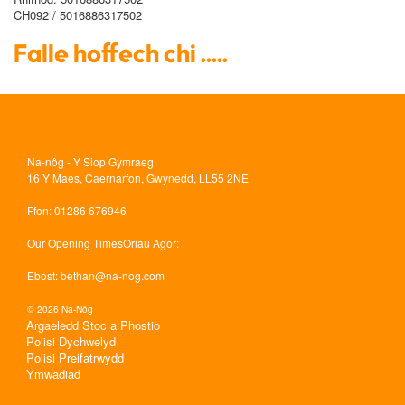
CH092 / 5016886317502
Falle hoffech chi .....
Na-nôg - Y Siop Gymraeg
16 Y Maes, Caernarfon, Gwynedd, LL55 2NE
Ffon
: 01286 676946
Our Opening Times
Oriau Agor:
Ebost
:
bethan@na-nog.com
© 2026 Na-Nôg
Argaeledd Stoc a Phostio
Polisi Dychwelyd
Polisi Preifatrwydd
Ymwadiad