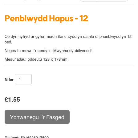
Penblwydd Hapus - 12
Cerdyn hyfryd ar gyfer merch ifanc sydd yn dathlu ei phenblwydd yn 12
oed.
N
eges tu mewn i'r cerdyn - Mwynha dy ddiwrnod!
Mesuriadau: oddeutu 128 x 178mm.
Nifer
£1.55
Rhifnod
: 5016886317502