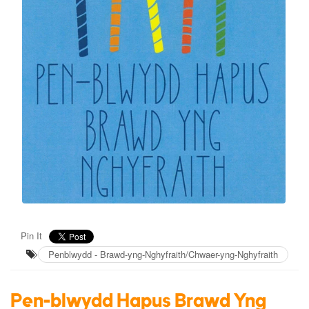
Pin It
Penblwydd - Brawd-yng-Nghyfraith/Chwaer-yng-Nghyfraith
Pen-blwydd Hapus Brawd Yng