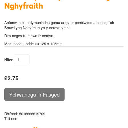
Nghyfraith
Anfonwch eich dymuniadau gorau ar gyfer penblwydd arbennig i'ch
Brawd-yng-Nghyfraith yn y cerdyn yma!
Dim neges tu mewn i'r cerdyn.
Mesuriadau: oddeutu 125 x 125mm.
Nifer
£2.75
Rhifnod
: 5016886819709
TUL036