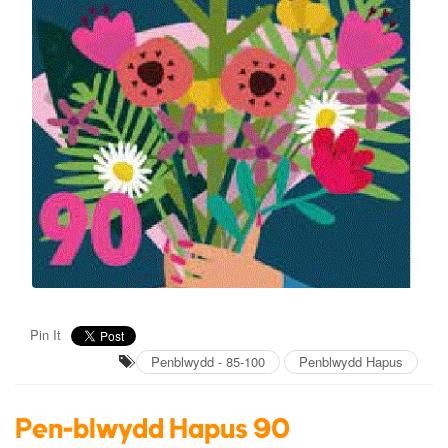
Pin It
Penblwydd - 85-100
Penblwydd Hapus
Pen-blwydd Hapus 90