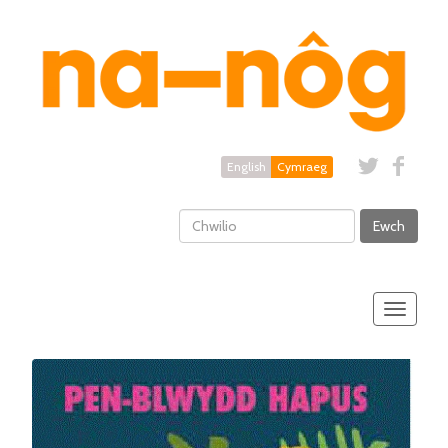
English
Cymraeg
Ewch
Toggle
navigatio