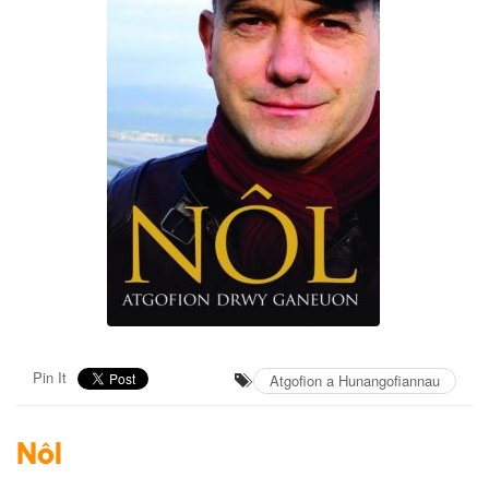
Pin It
Atgofion a Hunangofiannau
Nôl