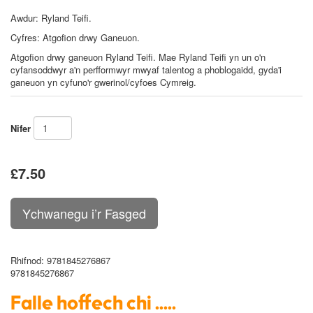
Awdur: Ryland Teifi
.
Cyfres: Atgofion drwy Ganeuon.
Atgofion drwy ganeuon Ryland Teifi. Mae Ryland Teifi yn un o'n
cyfansoddwyr a'n perfformwyr mwyaf talentog a phoblogaidd, gyda'i
ganeuon yn cyfuno'r gwerinol/cyfoes Cymreig.
Nifer
£7.50
Rhifnod
: 9781845276867
9781845276867
Falle hoffech chi .....