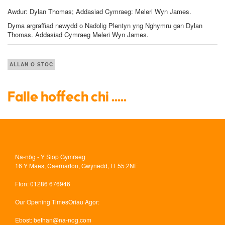
Awdur: Dylan Thomas; Addasiad Cymraeg: Meleri Wyn James.
Dyma argraffiad newydd o
Nadolig Plentyn yng Nghymru
gan Dylan
Thomas. Addasiad Cymraeg Meleri Wyn James.
ALLAN O STOC
Falle hoffech chi .....
Na-nôg - Y Siop Gymraeg
16 Y Maes, Caernarfon, Gwynedd, LL55 2NE
Ffon
: 01286 676946
Our Opening Times
Oriau Agor:
Ebost
:
bethan@na-nog.com