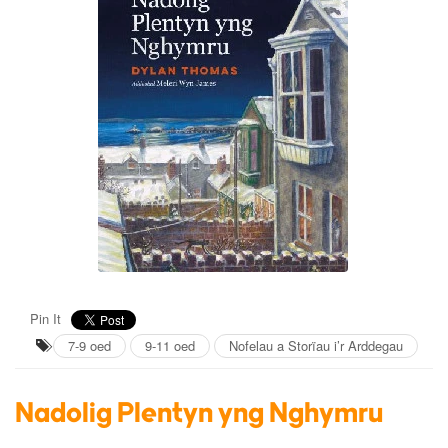
Pin It
7-9 oed
9-11 oed
Nofelau a Storïau i’r Arddegau
Nadolig Plentyn yng Nghymru