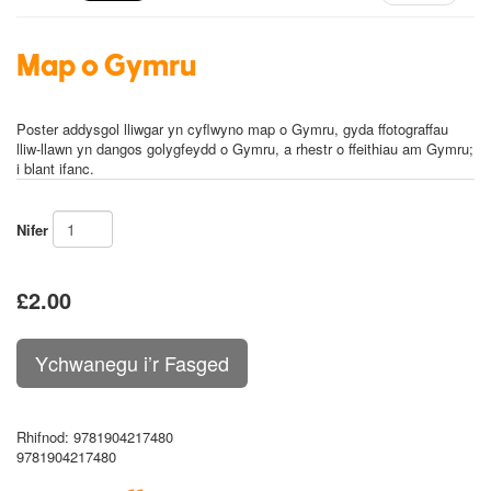
Map o Gymru
Poster addysgol lliwgar yn cyflwyno map o Gymru, gyda ffotograffau
lliw-llawn yn dangos golygfeydd o Gymru, a rhestr o ffeithiau am Gymru;
i blant ifanc.
Nifer
£2.00
Rhifnod
: 9781904217480
9781904217480