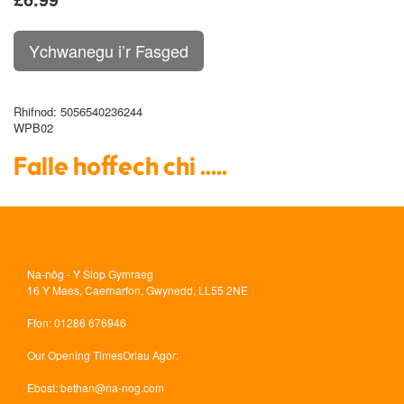
Rhifnod
: 5056540236244
WPB02
Falle hoffech chi .....
Na-nôg - Y Siop Gymraeg
16 Y Maes, Caernarfon, Gwynedd, LL55 2NE
Ffon
: 01286 676946
Our Opening Times
Oriau Agor:
Ebost
:
bethan@na-nog.com