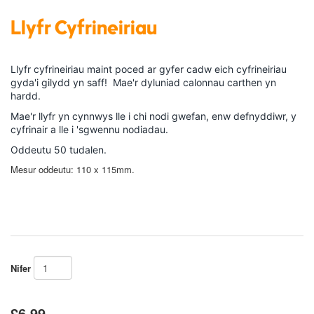
Llyfr Cyfrineiriau
Llyfr cyfrineiriau maint poced ar gyfer cadw eich cyfrineiriau
gyda'i gilydd yn saff! Mae'r dyluniad calonnau carthen yn
hardd.
Mae'r llyfr yn cynnwys lle i chi nodi gwefan, enw defnyddiwr, y
cyfrinair a lle i 'sgwennu nodiadau.
Oddeutu 50 tudalen.
Mesur oddeutu: 110 x 115mm.
Nifer
£6.99