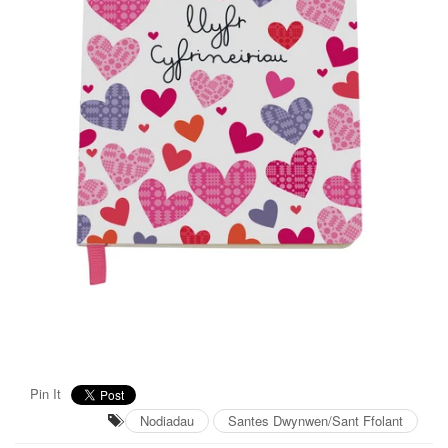
Pin It
Nodiadau
Santes Dwynwen/Sant Ffolant