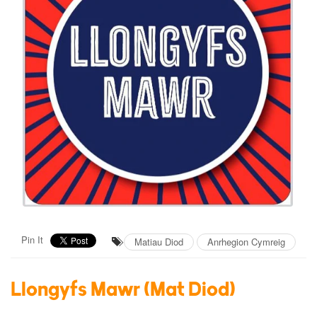
Pin It
Matiau Diod
Anrhegion Cymreig
Llongyfs Mawr (Mat Diod)