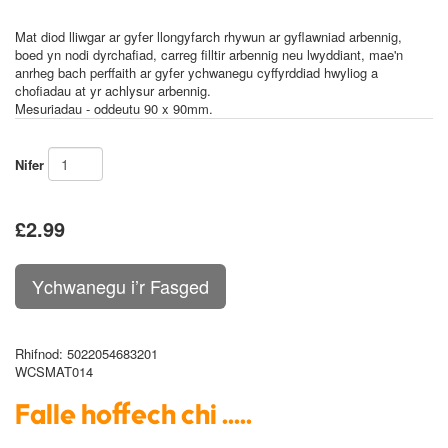
Mat diod lliwgar ar gyfer llongyfarch rhywun ar gyflawniad arbennig,
boed yn nodi dyrchafiad, carreg filltir arbennig neu lwyddiant, mae'n
anrheg bach perffaith ar gyfer ychwanegu cyffyrddiad hwyliog a
chofiadau at yr achlysur arbennig.
Mesuriadau - oddeutu 90 x 90mm.
Nifer
£2.99
Rhifnod
: 5022054683201
WCSMAT014
Falle hoffech chi .....