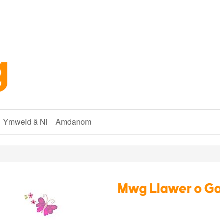
Ymweld â Ni
Amdanom
Mwg Llawer o Ga