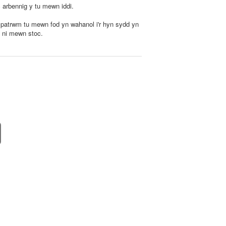
 arbennig y tu mewn iddi.
patrwm tu mewn fod yn wahanol i'r hyn sydd yn
a ni mewn stoc.