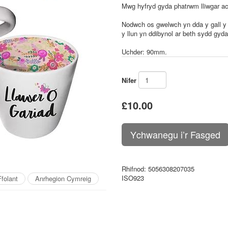
Mwg hyfryd gyda phatrwm lliwgar ac
Nodwch os gwelwch yn dda y gall y 
y llun yn ddibynol ar beth sydd gyd
Uchder: 90mm
.
Nifer
£10.00
Rhifnod
: 5056308207035
ISO923
folant
Anrhegion Cymreig