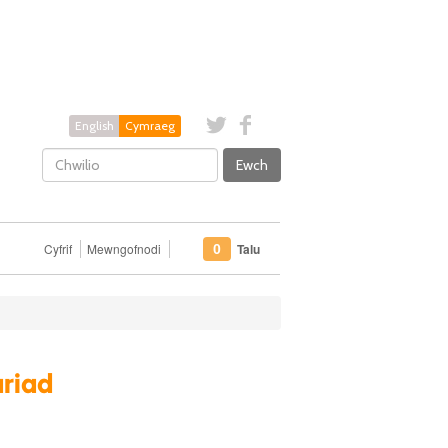
English
Cymraeg
Ewch
Cyfrif
Mewngofnodi
Talu
0
riad