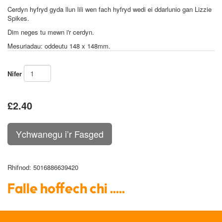
Cerdyn hyfryd gyda llun lili wen fach hyfryd wedi ei ddarlunio gan Lizzie
Spikes.
Dim neges tu mewn i'r cerdyn.
Mesuriadau: oddeutu 148 x 148mm.
Nifer
£2.40
Rhifnod
: 5016886639420
Falle hoffech chi .....