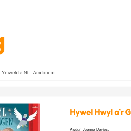
Ymweld â Ni
Amdanom
Hywel Hwyl a'r 
Awdur: Joanna Davies.