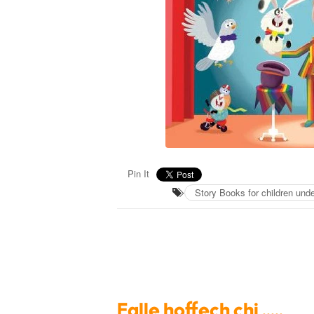
Pin It
Story Books for children under
Falle hoffech chi .....