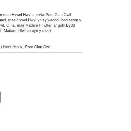
 ac mae Hywel Hwyl a chriw Parc Glan Gwil
feiliaid, mae Hywel Hwyl yn sylweddoli bod seren y
hwt. O na, mae Madam Fflwffen ar goll! Bydd
yd i Madam Fflwffen cyn y sioe?
 blant dan 5, ‘Parc Glan Gwil’.