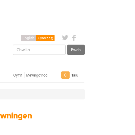
English
Cymraeg
Ewch
Cyfrif
Mewngofnodi
Talu
0
Gwningen