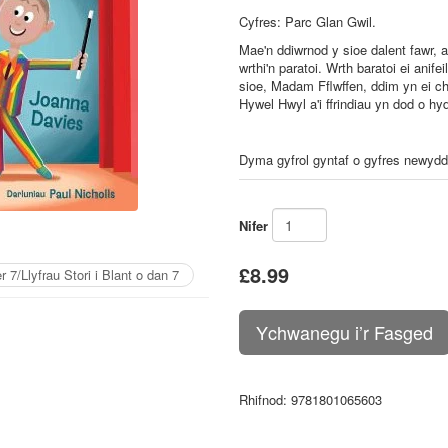
Cyfres: Parc Glan Gwil.
Mae'n ddiwrnod y sioe dalent fawr,
wrthi'n paratoi. Wrth baratoi ei ani
sioe, Madam Fflwffen, ddim yn ei c
Hywel Hwyl a'i ffrindiau yn dod o h
Dyma gyfrol gyntaf o gyfres newydd i
Nifer
£8.99
 7/Llyfrau Stori i Blant o dan 7
Rhifnod
: 9781801065603