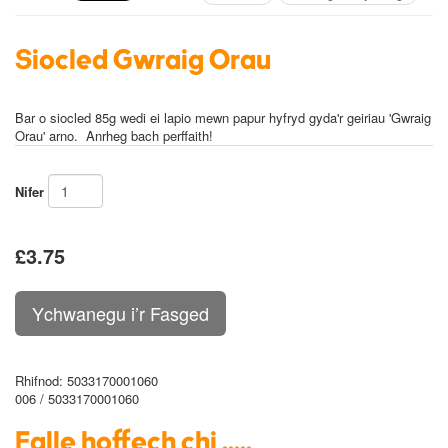
Siocled Gwraig Orau
Bar o siocled 85g wedi ei lapio mewn papur hyfryd gyda'r geiriau 'Gwraig
Orau' arno. Anrheg bach perffaith!
Nifer
£3.75
Rhifnod
: 5033170001060
006 / 5033170001060
Falle hoffech chi .....