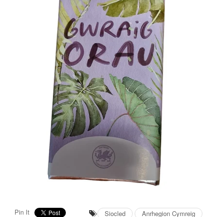
Pin It
Siocled
Anrhegion Cymreig