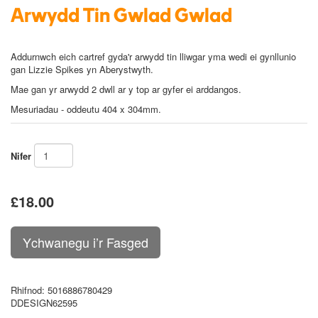
Arwydd Tin Gwlad Gwlad
Addurnwch eich cartref gyda'r arwydd tin lliwgar yma wedi ei gynllunio
gan Lizzie Spikes yn Aberystwyth.
Mae
gan
yr
arwydd
2
dwll
ar
y
top
ar
gyfer
ei arddangos
.
Mesuriadau - oddeutu 404
x 304mm
.
Nifer
£18.00
Rhifnod
: 5016886780429
DDESIGN62595