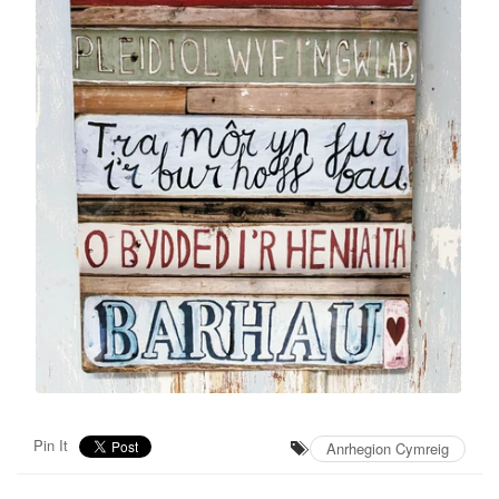
Pin It
Anrhegion Cymreig