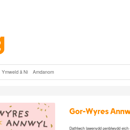
Ymweld â Ni
Amdanom
Gor-Wyres Annw
Dathlwch lawenydd penblwydd eich g