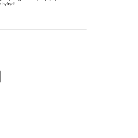
a hyfryd!
.