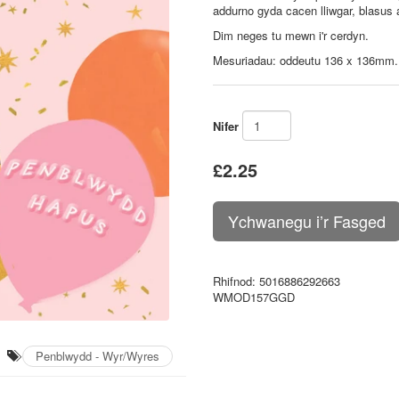
addurno gyda cacen lliwgar, blasus 
Dim neges tu mewn i'r cerdyn.
Mesuriadau: oddeutu 136 x 136mm
Nifer
£2.25
Rhifnod
: 5016886292663
WMOD157GGD
Penblwydd - Wyr/Wyres