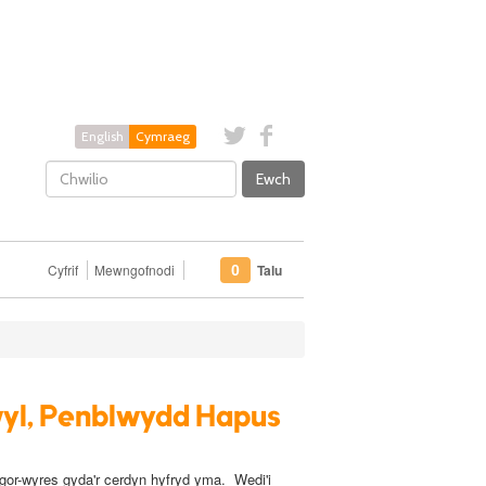
English
Cymraeg
Ewch
Cyfrif
Mewngofnodi
Talu
0
yl, Penblwydd Hapus
or-wyres gyda'r cerdyn hyfryd yma. Wedi'i