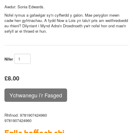
Awdur:
Sonia Edwards
.
Nofel rymus a gafaelgar sy'n cyffwrdd y galon. Mae peryglon mewn
cadw hen gyfrinachau. A fydd Now a Lois yn talu'r pris am weithredoedd
eu rhieni? Dilyniant i
Mynd Adra'n Droednoeth
yw'r nofel hon ond mae'n
sefyll ar ei thraed ei hun.
Nifer
£8.00
Rhifnod
: 9781907424960
9781907424960