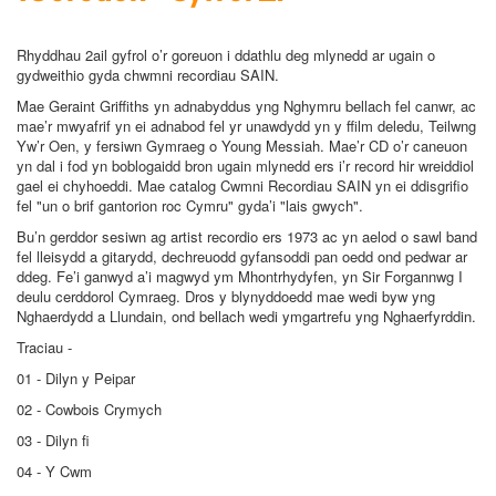
Rhyddhau 2ail gyfrol o’r goreuon i ddathlu deg mlynedd ar ugain o
gydweithio gyda chwmni recordiau SAIN.
Mae Geraint Griffiths yn adnabyddus yng Nghymru bellach fel canwr, ac
mae’r mwyafrif yn ei adnabod fel yr unawdydd yn y ffilm deledu, Teilwng
Yw’r Oen, y fersiwn Gymraeg o Young Messiah. Mae’r CD o’r caneuon
yn dal i fod yn boblogaidd bron ugain mlynedd ers i’r record hir wreiddiol
gael ei chyhoeddi. Mae catalog Cwmni Recordiau SAIN yn ei ddisgrifio
fel "un o brif gantorion roc Cymru" gyda’i "lais gwych".
Bu’n gerddor sesiwn ag artist recordio ers 1973 ac yn aelod o sawl band
fel lleisydd a gitarydd, dechreuodd gyfansoddi pan oedd ond pedwar ar
ddeg. Fe’i ganwyd a’i magwyd ym Mhontrhydyfen, yn Sir Forgannwg I
deulu cerddorol Cymraeg. Dros y blynyddoedd mae wedi byw yng
Nghaerdydd a Llundain, ond bellach wedi ymgartrefu yng Nghaerfyrddin.
Traciau -
01 - Dilyn y Peipar
02 - Cowbois Crymych
03 - Dilyn fi
04 - Y Cwm