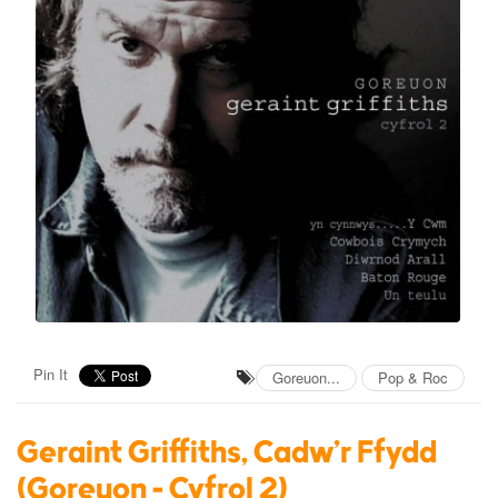
Pin It
Goreuon...
Pop & Roc
Geraint Griffiths, Cadw'r Ffydd
(Goreuon - Cyfrol 2)