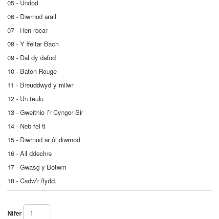
05 - Undod
06 - Diwrnod arall
07 - Hen rocar
08 - Y ffeitar Bach
09 - Dal dy dafod
10 - Baton Rouge
11 - Breuddwyd y milwr
12 - Un teulu
13 - Gweithio i’r Cyngor Sir
14 - Neb fel ti
15 - Diwrnod ar ôl diwrnod
16 - Ail ddechre
17 - Gwasg y Botwm
18 - Cadw’r ffydd.
Nifer