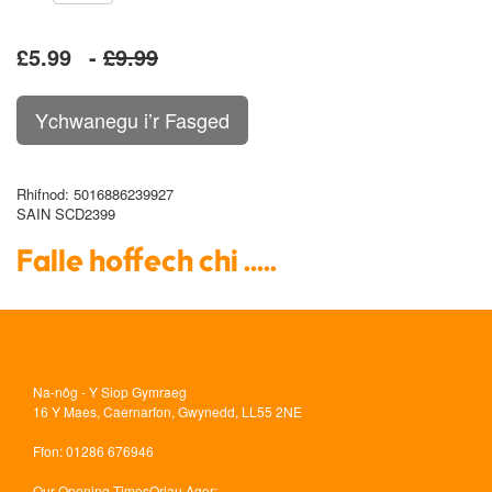
£5.99
-
£9.99
Rhifnod
: 5016886239927
SAIN SCD2399
Falle hoffech chi .....
Na-nôg - Y Siop Gymraeg
16 Y Maes, Caernarfon, Gwynedd, LL55 2NE
Ffon
: 01286 676946
Our Opening Times
Oriau Agor: