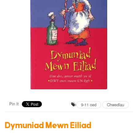
Pin It
9-11 oed
Chwedlau
Dymuniad Mewn Eiliad