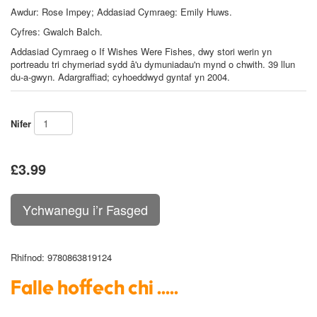
Awdur:
Rose Impey
; Addasiad Cymraeg: Emily Huws.
Cyfres: Gwalch Balch.
Addasiad Cymraeg o
If Wishes Were Fishes
, dwy stori werin yn
portreadu tri chymeriad sydd â'u dymuniadau'n mynd o chwith. 39 llun
du-a-gwyn. Adargraffiad; cyhoeddwyd gyntaf yn 2004.
Nifer
£3.99
Rhifnod
: 9780863819124
Falle hoffech chi .....