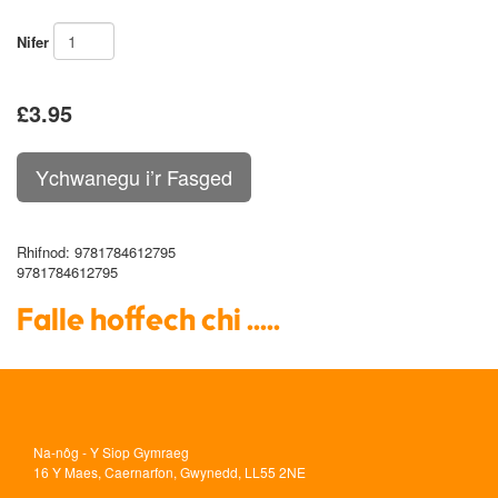
Nifer
£3.95
Rhifnod
: 9781784612795
9781784612795
Falle hoffech chi .....
Na-nôg - Y Siop Gymraeg
16 Y Maes, Caernarfon, Gwynedd, LL55 2NE