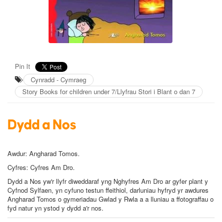
Pin It
Cynradd - Cymraeg
Story Books for children under 7/Llyfrau Stori i Blant o dan 7
Dydd a Nos
Awdur:
Angharad Tomos.
Cyfres: Cyfres Am Dro.
Dydd a Nos
yw'r llyfr diweddaraf yng Nghyfres Am Dro ar gyfer plant y
Cyfnod Sylfaen, yn cyfuno testun ffeithiol, darluniau hyfryd yr awdures
Angharad Tomos o gymeriadau Gwlad y Rwla a a lluniau a ffotograffau o
fyd natur yn ystod y dydd a'r nos.