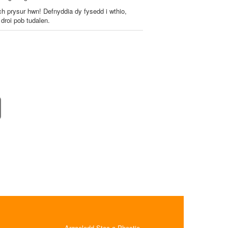
ach prysur hwn! Defnyddia dy fysedd i wthio,
 droi pob tudalen.
Argaeledd Stoc a Phostio