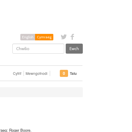
English
Cymraeg
Ewch
Cyfrif
Mewngofnodi
Talu
0
aeg: Roger Boore.