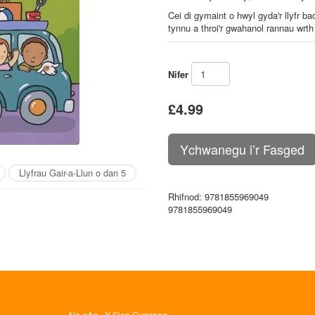
Cei di gymaint o hwyl gyda'r llyfr b
tynnu a throi'r gwahanol rannau wrth
Nifer
£4.99
Llyfrau Gair-a-Llun o dan 5
Rhifnod
: 9781855969049
9781855969049
Na-nôg - Y Siop Gymraeg