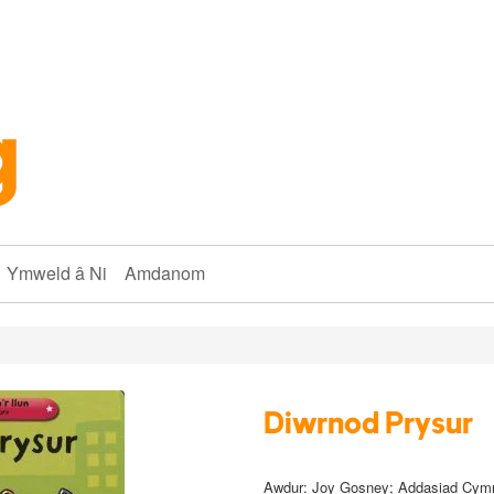
Ymweld â Ni
Amdanom
Diwrnod Prysur
Awdur:
Joy Gosney; Addasiad Cymr