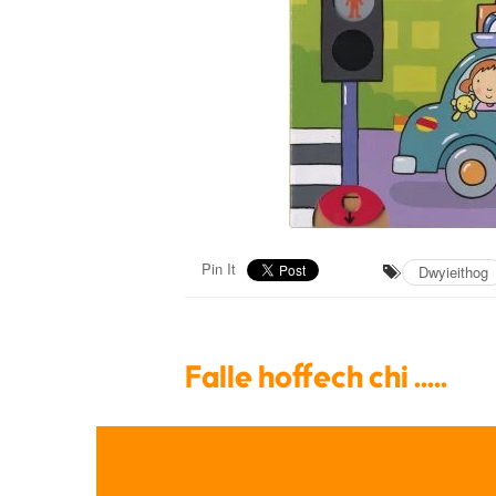
Pin It
Dwyieithog
Falle hoffech chi .....