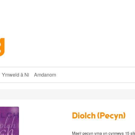
Ymweld â Ni
Amdanom
Diolch (Pecyn)
Mae'r pecyn yma yn cynnwys 15 sli