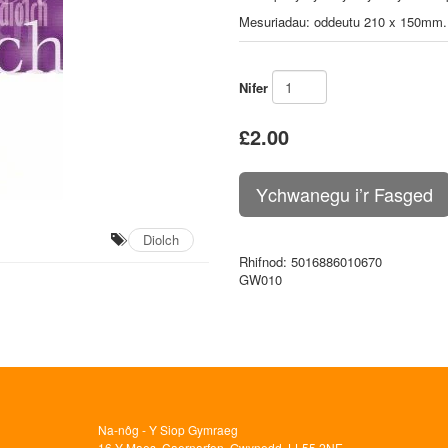
Mesuriadau: oddeutu 210 x 150mm
Nifer
£2.00
Diolch
Rhifnod
: 5016886010670
GW010
Na-nôg - Y Siop Gymraeg
16 Y Maes, Caernarfon, Gwynedd, LL55 2NE