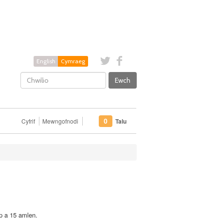
English
Cymraeg
Ewch
Cyfrif
Mewngofnodi
Talu
0
p a 15 amlen.