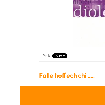
Pin It
Falle hoffech chi .....