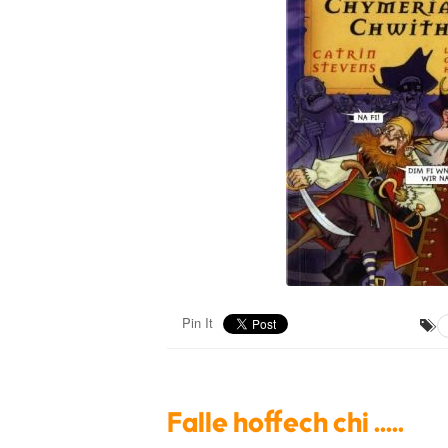
Pin It
Falle hoffech chi .....