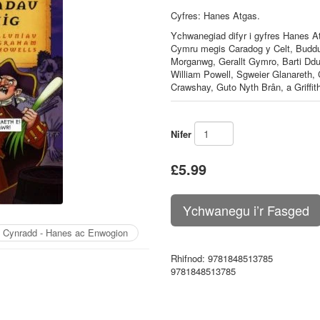
Cyfres: Hanes Atgas.
Ychwanegiad difyr i gyfres Hanes A
Cymru megis Caradog y Celt, Buddug
Morganwg, Gerallt Gymro, Barti Dd
William Powell, Sgweier Glanareth,
Crawshay, Guto Nyth Brân, a Griffit
Nifer
£5.99
Cynradd - Hanes ac Enwogion
Rhifnod
: 9781848513785
9781848513785