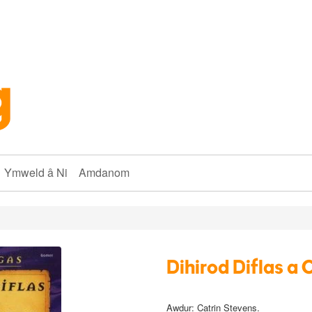
Ymweld â Ni
Amdanom
Dihirod Diflas a
Awdur:
Catrin Stevens
.