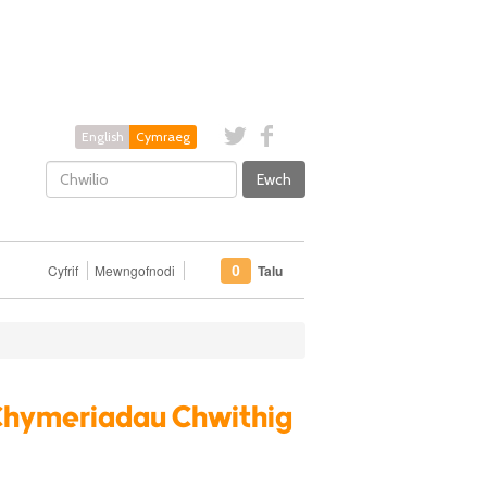
English
Cymraeg
Ewch
Cyfrif
Mewngofnodi
Talu
0
 Chymeriadau Chwithig