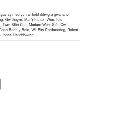
tgas sy'n edrych ar bobl ddrwg a gwahanol
, Gwrtheyrn, Mari'r Fantell Wen, Iolo
u, Twm Siôn Cati, Madam Wen, Siôn Cwilt,
 Coch Bach y Bala, Wil Elis Porthmadog, Robert
h Jones Llanddowror.