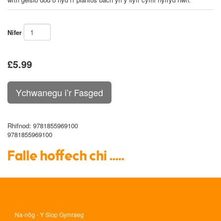
Nifer
£5.99
Rhifnod
: 9781855969100
9781855969100
Falle hoffech chi .....
Na-nôg - Y Siop Gymraeg