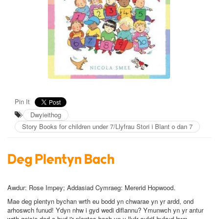
Pin It
Dwyieithog
Story Books for children under 7/Llyfrau Stori i Blant o dan 7
Deg Plentyn Bach
Awdur:
Rose Impey; Addasiad Cymraeg: Mererid Hopwood.
Mae deg plentyn bychan wrth eu bodd yn chwarae yn yr ardd, ond
arhoswch funud! Ydyn nhw i gyd wedi diflannu? Ymunwch yn yr antur
wrth geisio dod o hyd i'r plantos bach yn y llyfr cyfrif hyfryd hwn.