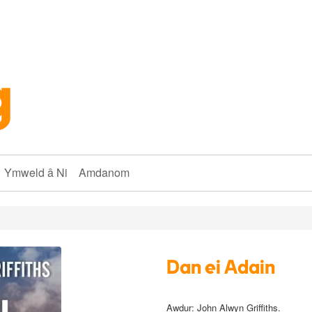
Ymweld â Ni
Amdanom
Dan ei Adain
Awdur: John Alwyn Griffiths.