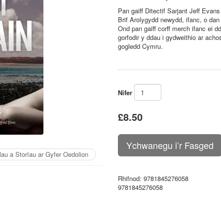
Pan gaiff Ditectif Sarjant Jeff Evan
Brif Arolygydd newydd, ifanc, o dan
Ond pan gaiff corff merch ifanc ei d
gorfodir y ddau i gydweithio ar achos
gogledd Cymru.
Nifer
£8.50
lau a Storïau ar Gyfer Oedolion
Rhifnod
: 9781845276058
9781845276058