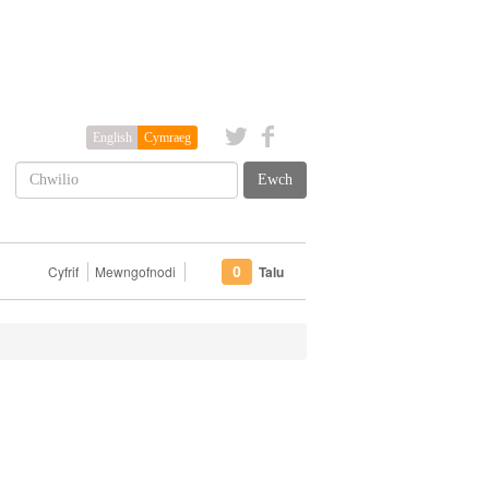
English
Cymraeg
Ewch
Cyfrif
Mewngofnodi
Talu
0