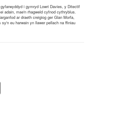
s gyfarwyddyd i gymryd Lowri Davies, y Ditectif
 ei adain, mae'n rhagweld cyfnod cythryblus.
darganfod ar draeth creigiog ger Glan Morfa,
 sy'n eu harwain yn llawer pellach na ffiniau