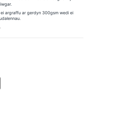
iwgar.
 ei argraffu ar gerdyn 300gsm wedi ei
dudalennau.
.