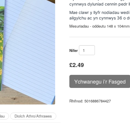
cynnwys dyluniad cennin pedr ll
Mae clawr y llyfr nodiadau wedi
ailgylchu ac yn cynnwys 36 o 
Mesuriadau - oddeutu 148 x 104mm
Nifer
£2.49
Rhifnod
: 5016886784427
dau
Diolch Athro/Athrawes