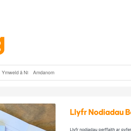
Ymweld â Ni
Amdanom
Llyfr Nodiadau 
Llyfr nodiadau perffaith ar gyfe