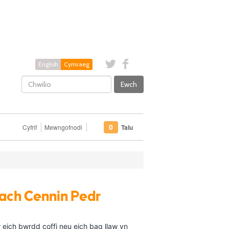
English
Cymraeg
Ewch
Cyfrif
Mewngofnodi
Talu
0
Bach Cennin Pedr
r eich bwrdd coffi neu eich bag llaw yn